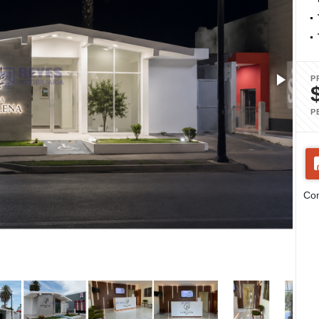
P
P
Com