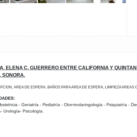
. ELENA C. GUERRERO ENTRE CALIFORNIA Y QUINTANA
, SONORA.
CION, AREA DE ESPERA, BAÑOS PARA AREA DE ESPERA, LIMPIEZA AREAS C
DADES:
stetricia - Geriatría - Pediatría - Otorrinolaringología - Psiquiatría -
- Urología- Psicología.