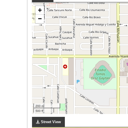
+
−
200 m
500 ft
Street View