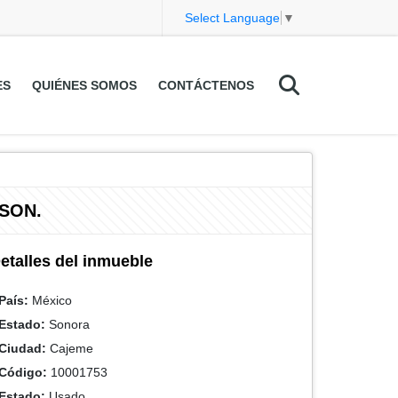
Select Language
▼
ES
QUIÉNES SOMOS
CONTÁCTENOS
SON.
etalles del inmueble
País:
México
Estado:
Sonora
Ciudad:
Cajeme
Código:
10001753
Estado:
Usado