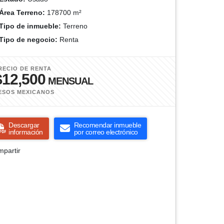
Área Terreno:
178700 m²
Tipo de inmueble:
Terreno
Tipo de negocio:
Renta
RECIO DE RENTA
$12,500
MENSUAL
ESOS MEXICANOS
Descargar
Recomendar inmueble
información
por correo electrónico
partir