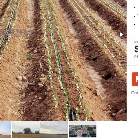
P
P
Com