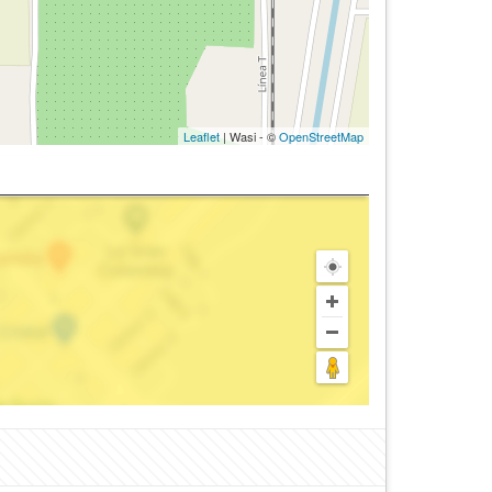
Leaflet
| Wasi - ©
OpenStreetMap