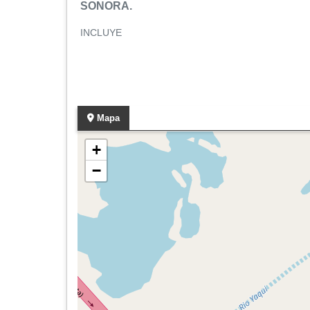
SONORA.
INCLUYE
Mapa
+
−