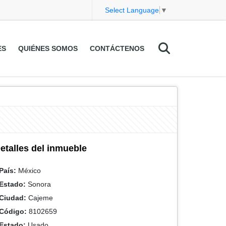
Select Language
▼
ES
QUIÉNES SOMOS
CONTÁCTENOS
etalles del inmueble
País:
México
Estado:
Sonora
Ciudad:
Cajeme
Código:
8102659
Estado:
Usado