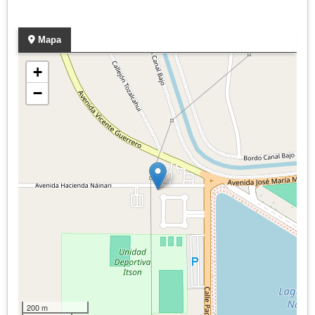
Mapa
+
−
200 m