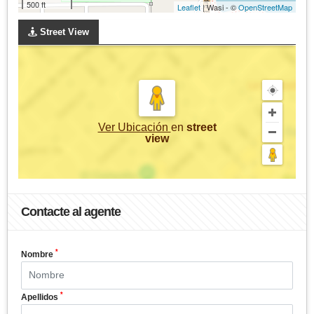
500 ft
Leaflet
| Wasi - ©
OpenStreetMap
Street View
Ver Ubicación
en
street
view
Contacte al agente
*
Nombre
*
Apellidos