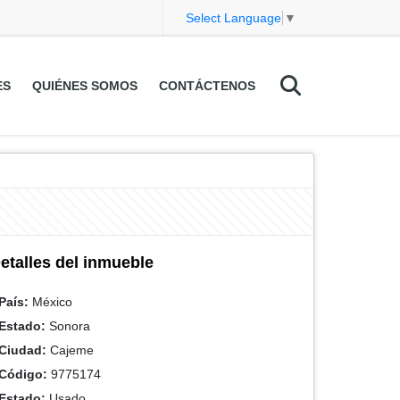
Select Language
▼
ES
QUIÉNES SOMOS
CONTÁCTENOS
etalles del inmueble
País:
México
Estado:
Sonora
Ciudad:
Cajeme
Código:
9775174
Estado:
Usado