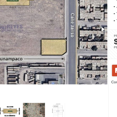
P
P
Com