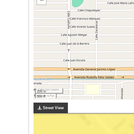
200 m
500 ft
Street View